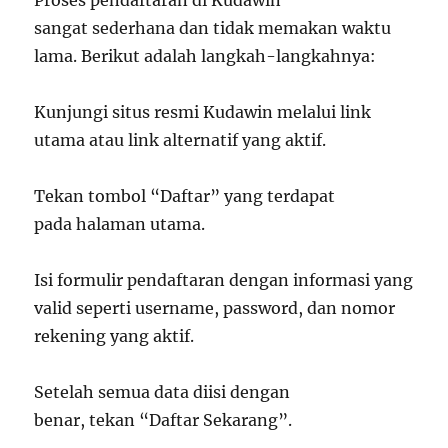
Proses pendaftaran di Kudawin
sangat sederhana dan tidak memakan waktu
lama. Berikut adalah langkah-langkahnya:
Kunjungi situs resmi Kudawin melalui link
utama atau link alternatif yang aktif.
Tekan tombol “Daftar” yang terdapat
pada halaman utama.
Isi formulir pendaftaran dengan informasi yang
valid seperti username, password, dan nomor
rekening yang aktif.
Setelah semua data diisi dengan
benar, tekan “Daftar Sekarang”.