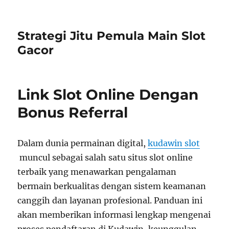
Strategi Jitu Pemula Main Slot
Gacor
Link Slot Online Dengan
Bonus Referral
Dalam dunia permainan digital,
kudawin slot
muncul sebagai salah satu situs slot online
terbaik yang menawarkan pengalaman
bermain berkualitas dengan sistem keamanan
canggih dan layanan profesional. Panduan ini
akan memberikan informasi lengkap mengenai