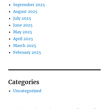
September 2025
August 2025
July 2025
June 2025
May 2025
April 2025
March 2025
February 2025
Categories
Uncategorized