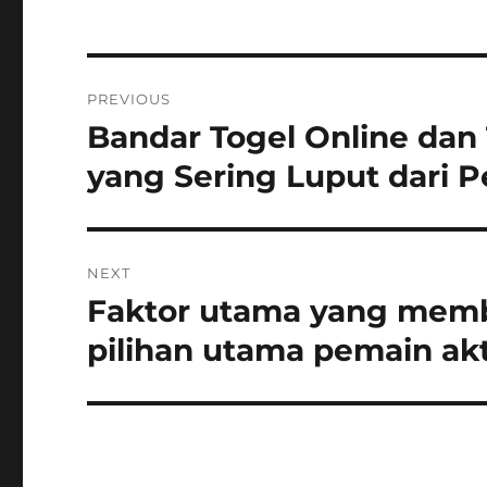
Post
PREVIOUS
navigation
Bandar Togel Online dan
Previous
post:
yang Sering Luput dari 
NEXT
Faktor utama yang memb
Next
post:
pilihan utama pemain akt