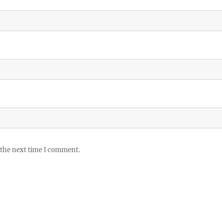
 the next time I comment.