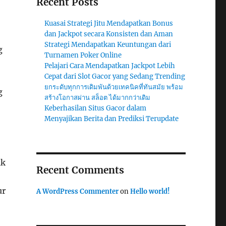
Recent Posts
Kuasai Strategi Jitu Mendapatkan Bonus
dan Jackpot secara Konsisten dan Aman
Strategi Mendapatkan Keuntungan dari
g
Turnamen Poker Online
Pelajari Cara Mendapatkan Jackpot Lebih
Cepat dari Slot Gacor yang Sedang Trending
ยกระดับทุกการเดิมพันด้วยเทคนิคที่ทันสมัย พร้อม
g
สร้างโอกาสผ่าน สล็อต ได้มากกว่าเดิม
Keberhasilan Situs Gacor dalam
Menyajikan Berita dan Prediksi Terupdate
ik
Recent Comments
ur
A WordPress Commenter
on
Hello world!