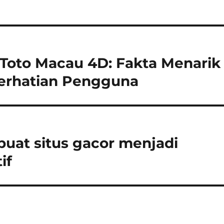
 Toto Macau 4D: Fakta Menarik
Perhatian Pengguna
uat situs gacor menjadi
if