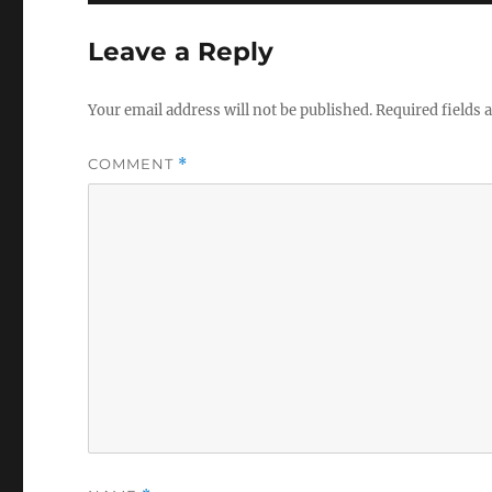
Leave a Reply
Your email address will not be published.
Required fields
COMMENT
*