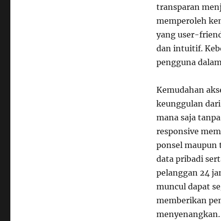
transparan menj
memperoleh keme
yang user-frie
dan intuitif. 
pengguna dalam
Kemudahan akses
keunggulan dari
mana saja tanpa
responsive mema
ponsel maupun t
data pribadi se
pelanggan 24 ja
muncul dapat se
memberikan pen
menyenangkan.