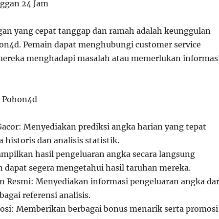
ggan 24 Jam
gan yang cepat tanggap dan ramah adalah keunggulan
hon4d. Pemain dapat menghubungi customer service
 mereka menghadapi masalah atau memerlukan informas
i Pohon4d
Gacor: Menyediakan prediksi angka harian yang tepat
historis dan analisis statistik.
mpilkan hasil pengeluaran angka secara langsung
 dapat segera mengetahui hasil taruhan mereka.
n Resmi: Menyediakan informasi pengeluaran angka dar
agai referensi analisis.
osi: Memberikan berbagai bonus menarik serta promosi