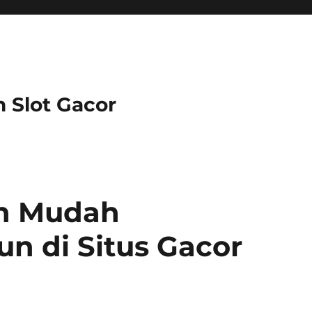
n Slot Gacor
h Mudah
un di Situs Gacor