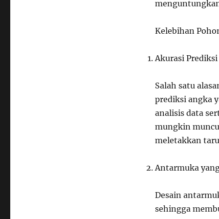
menguntungkan 
Kelebihan Poho
Akurasi Prediks
Salah satu alas
prediksi angka 
analisis data s
mungkin muncul.
meletakkan tar
Antarmuka yan
Desain antarmu
sehingga membu