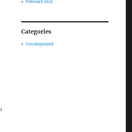
February 2025
Categories
Uncategorized
n