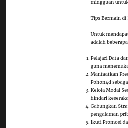
mingguan untuk
Tips Bermain di
Untuk mendapatk
adalah beberapa 
Pelajari Data da
guna menemukan
Manfaatkan Predi
Pohon4d sebagai
Kelola Modal Sec
hindari keserak
Gabungkan Strat
pengalaman prib
Ikuti Promosi d