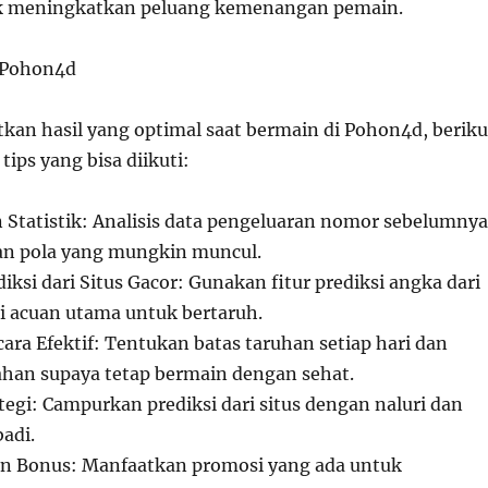
 meningkatkan peluang kemenangan pemain.
 Pohon4d
an hasil yang optimal saat bermain di Pohon4d, beriku
tips yang bisa diikuti:
n Statistik: Analisis data pengeluaran nomor sebelumnya
 pola yang mungkin muncul.
ksi dari Situs Gacor: Gunakan fitur prediksi angka dari
 acuan utama untuk bertaruh.
ara Efektif: Tentukan batas taruhan setiap hari dan
ahan supaya tetap bermain dengan sehat.
egi: Campurkan prediksi dari situs dengan naluri dan
adi.
an Bonus: Manfaatkan promosi yang ada untuk