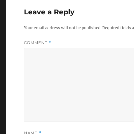
Leave a Reply
Your email address will not be published.
Required fields
COMMENT
*
NAME
*