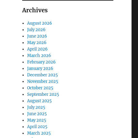
Archives
August 2026
July 2026
June 2026
May 2026
April 2026
March 2026
February 2026
January 2026
December 2025
November 2025
October 2025
September 2025
August 2025
July 2025
June 2025
May 2025
April 2025
March 2025