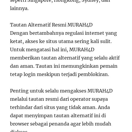
seperti Singapore, Hongkong, Sydney, dan
lainnya.
Tautan Alternatif Resmi MURAH4D
Dengan bertambahnya regulasi internet yang
ketat, akses ke situs utama sering kali sulit.
Untuk mengatasi hal ini, MURAH4D
memberikan tautan alternatif yang selalu aktif
dan aman. Tautan ini memungkinkan pemain
tetap login meskipun terjadi pemblokiran.
Penting untuk selalu mengakses MURAH4D
melalui tautan resmi dari operator supaya
terhindar dari situs yang tidak aman. Anda
dapat menyimpan tautan alternatif ini di
browser sebagai penanda agar lebih mudah