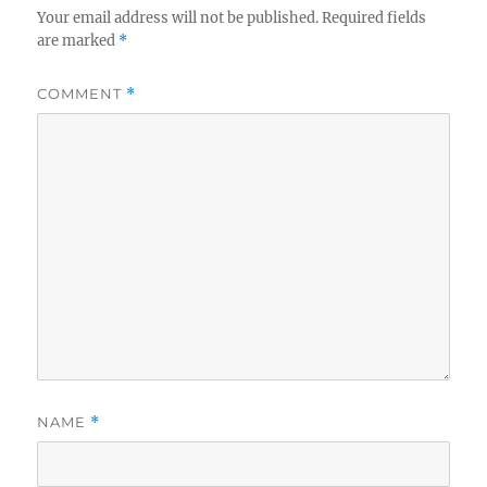
Your email address will not be published.
Required fields
are marked
*
COMMENT
*
NAME
*