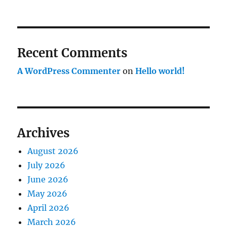
Recent Comments
A WordPress Commenter
on
Hello world!
Archives
August 2026
July 2026
June 2026
May 2026
April 2026
March 2026