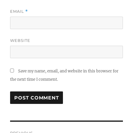
EMAIL
*
WEBSITE
Save my name, email, and website in this browser for
the next time I comment.
Post