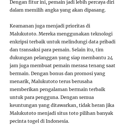
Dengan fitur ini, pemain jadi lebih percaya diri
dalam memilih angka yang akan dipasang.
Keamanan juga menjadi prioritas di
Malukutoto. Mereka menggunakan teknologi
enkripsi terbaik untuk melindungi data pribadi
dan transaksi para pemain. Selain itu, tim
dukungan pelanggan yang siap membantu 24
jam juga membuat pemain merasa tenang saat
bermain. Dengan bonus dan promosi yang
menarik, Malukutoto terus berusaha
memberikan pengalaman bermain terbaik
untuk para pengguna. Dengan semua
keuntungan yang ditawarkan, tidak heran jika
Malukutoto menjadi situs toto pilihan banyak
pecinta togel di Indonesia.