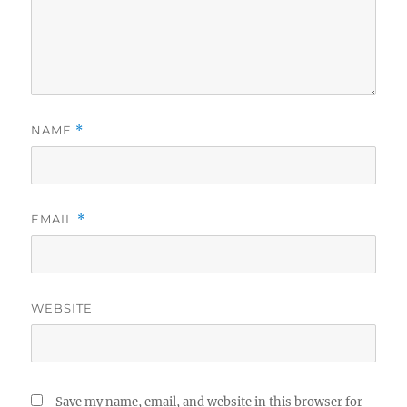
NAME
*
EMAIL
*
WEBSITE
Save my name, email, and website in this browser for