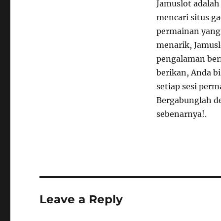
Jamuslot adalah 
mencari situs g
permainan yang 
menarik, Jamus
pengalaman berm
berikan, Anda 
setiap sesi per
Bergabunglah de
sebenarnya!.
Leave a Reply