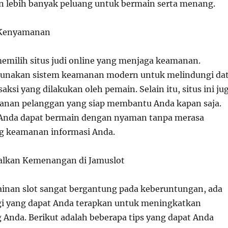
 lebih banyak peluang untuk bermain serta menang.
Kenyamanan
emilih situs judi online yang menjaga keamanan.
unakan sistem keamanan modern untuk melindungi da
saksi yang dilakukan oleh pemain. Selain itu, situs ini ju
yanan pelanggan yang siap membantu Anda kapan saja.
 Anda dapat bermain dengan nyaman tanpa merasa
g keamanan informasi Anda.
lkan Kemenangan di Jamuslot
nan slot sangat bergantung pada keberuntungan, ada
gi yang dapat Anda terapkan untuk meningkatkan
Anda. Berikut adalah beberapa tips yang dapat Anda