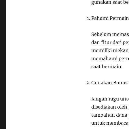
gunakan saat be
Pahami Permain
Sebelum memasa
dan fitur dari p
memiliki mekani
memahami perma
saat bermain.
Gunakan Bonus 
Jangan ragu un
disediakan oleh
tambahan dana y
untuk membaca s