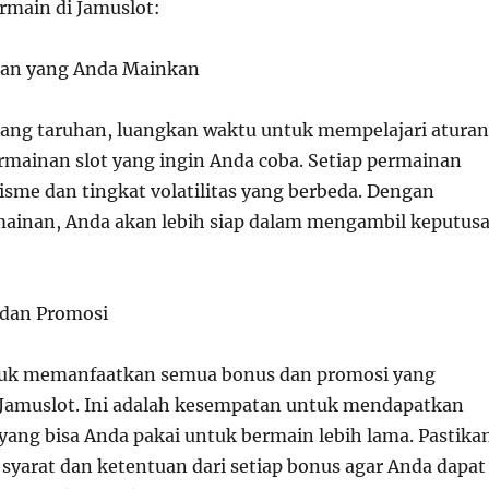
rmain di Jamuslot:
an yang Anda Mainkan
ng taruhan, luangkan waktu untuk mempelajari aturan
ermainan slot yang ingin Anda coba. Setiap permainan
sme dan tingkat volatilitas yang berbeda. Dengan
inan, Anda akan lebih siap dalam mengambil keputus
dan Promosi
tuk memanfaatkan semua bonus dan promosi yang
 Jamuslot. Ini adalah kesempatan untuk mendapatkan
ang bisa Anda pakai untuk bermain lebih lama. Pastika
yarat dan ketentuan dari setiap bonus agar Anda dapat