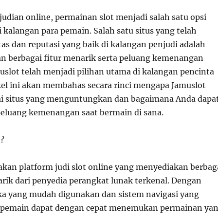
udian online, permainan slot menjadi salah satu opsi
i kalangan para pemain. Salah satu situs yang telah
as dan reputasi yang baik di kalangan penjudi adalah
n berbagai fitur menarik serta peluang kemenangan
uslot telah menjadi pilihan utama di kalangan pencinta
ikel ini akan membahas secara rinci mengapa Jamuslot
ai situs yang menguntungkan dan bagaimana Anda dapa
eluang kemenangan saat bermain di sana.
t?
kan platform judi slot online yang menyediakan berbag
ik dari penyedia perangkat lunak terkenal. Dengan
a yang mudah digunakan dan sistem navigasi yang
a pemain dapat dengan cepat menemukan permainan ya