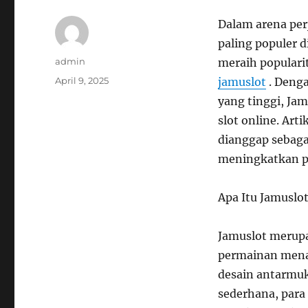
Dalam arena perj
paling populer d
Author
admin
meraih popularit
Posted
April 9, 2025
jamuslot
. Denga
on
yang tinggi, Jam
slot online. Art
dianggap sebag
meningkatkan p
Apa Itu Jamuslo
Jamuslot merupa
permainan menar
desain antarmuk
sederhana, par