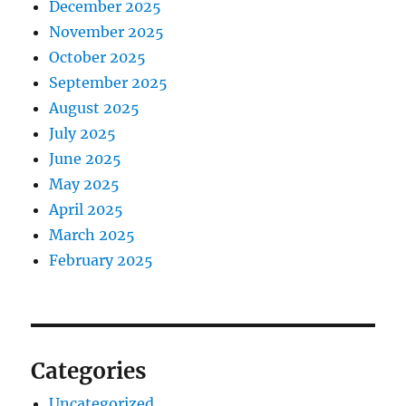
December 2025
November 2025
October 2025
September 2025
August 2025
July 2025
June 2025
May 2025
April 2025
March 2025
February 2025
Categories
Uncategorized