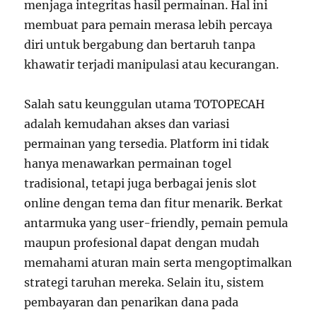
menjaga integritas hasil permainan. Hal ini
membuat para pemain merasa lebih percaya
diri untuk bergabung dan bertaruh tanpa
khawatir terjadi manipulasi atau kecurangan.
Salah satu keunggulan utama TOTOPECAH
adalah kemudahan akses dan variasi
permainan yang tersedia. Platform ini tidak
hanya menawarkan permainan togel
tradisional, tetapi juga berbagai jenis slot
online dengan tema dan fitur menarik. Berkat
antarmuka yang user-friendly, pemain pemula
maupun profesional dapat dengan mudah
memahami aturan main serta mengoptimalkan
strategi taruhan mereka. Selain itu, sistem
pembayaran dan penarikan dana pada