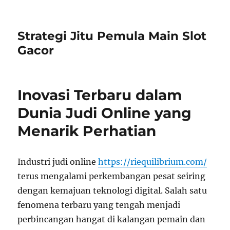
Strategi Jitu Pemula Main Slot
Gacor
Inovasi Terbaru dalam
Dunia Judi Online yang
Menarik Perhatian
Industri judi online
https://riequilibrium.com/
terus mengalami perkembangan pesat seiring
dengan kemajuan teknologi digital. Salah satu
fenomena terbaru yang tengah menjadi
perbincangan hangat di kalangan pemain dan