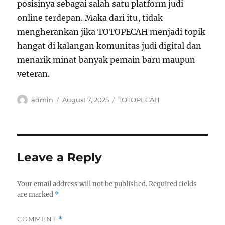
posisinya sebagai salah satu platform judi
online terdepan. Maka dari itu, tidak
mengherankan jika TOTOPECAH menjadi topik
hangat di kalangan komunitas judi digital dan
menarik minat banyak pemain baru maupun
veteran.
Author
Posted
Tags
admin
August 7, 2025
TOTOPECAH
on
Leave a Reply
Your email address will not be published.
Required fields
are marked
*
COMMENT
*