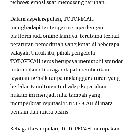
terbawa emosi saat memasang taruhan.
Dalam aspek regulasi, TOTOPECAH
menghadapi tantangan serupa dengan
platform judi online lainnya, terutama terkait
peraturan pemerintah yang ketat di beberapa
wilayah. Untuk itu, pihak pengelola
TOTOPECAH terus berupaya mematuhi standar
hukum dan etika agar dapat memberikan
layanan terbaik tanpa melanggar aturan yang
berlaku. Komitmen terhadap kepatuhan
hukum ini menjadi nilai tambah yang
memperkuat reputasi TOTOPECAH di mata
pemain dan mitra bisnis.
Sebagai kesimpulan, TOTOPECAH merupakan