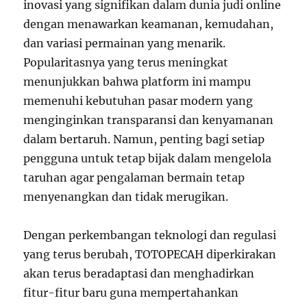
inovasi yang signifikan dalam dunia judi online
dengan menawarkan keamanan, kemudahan,
dan variasi permainan yang menarik.
Popularitasnya yang terus meningkat
menunjukkan bahwa platform ini mampu
memenuhi kebutuhan pasar modern yang
menginginkan transparansi dan kenyamanan
dalam bertaruh. Namun, penting bagi setiap
pengguna untuk tetap bijak dalam mengelola
taruhan agar pengalaman bermain tetap
menyenangkan dan tidak merugikan.
Dengan perkembangan teknologi dan regulasi
yang terus berubah, TOTOPECAH diperkirakan
akan terus beradaptasi dan menghadirkan
fitur-fitur baru guna mempertahankan