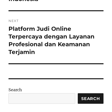
NEXT
Platform Judi Online
Next
post:
Terpercaya dengan Layanan
Profesional dan Keamanan
Terjamin
Search
SEARCH