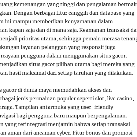
uang kemenangan yang tinggi dan pengalaman bermai
an. Dengan berbagai fitur canggih dan database yang
orm ini mampu memberikan kenyamanan dalam
an kapan saja dan di mana saja. Keamanan transaksi d
enjadi prioritas utama, sehingga pemain merasa tenan
ukungan layanan pelanggan yang responsif juga
cayaan pengguna dalam menggunakan situs gacor.
menjadikan situs gacor pilihan utama bagi mereka yang
an hasil maksimal dari setiap taruhan yang dilakukan.
s gacor di dunia maya memudahkan akses dan
agai jenis permainan populer seperti slot, live casino,
hraga. Tampilan antarmuka yang user-friendly
igasi bagi pengguna baru maupun berpengalaman.
 yang terintegrasi menjamin bahwa setiap transaksi
 dan aman dari ancaman cyber. Fitur bonus dan promosi