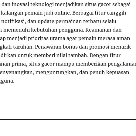
 dan inovasi teknologi menjadikan situs gacor sebagai
 kalangan pemain judi online. Berbagai fitur canggih
t, notifikasi, dan update permainan terbaru selalu
uk memenuhi kebutuhan pengguna. Keamanan dan
ap menjadi prioritas utama agar pemain merasa aman
ngkah taruhan. Penawaran bonus dan promosi menarik
hadirkan untuk memberi nilai tambah. Dengan fitur
yanan prima, situs gacor mampu memberikan pengalama
enyenangkan, menguntungkan, dan penuh kepuasan
gguna.