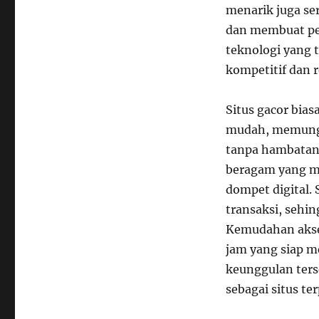
menarik juga s
dan membuat pe
teknologi yang 
kompetitif dan re
Situs gacor bia
mudah, memungk
tanpa hambatan
beragam yang me
dompet digital. 
transaksi, sehi
Kemudahan akses
jam yang siap m
keunggulan ter
sebagai situs ter