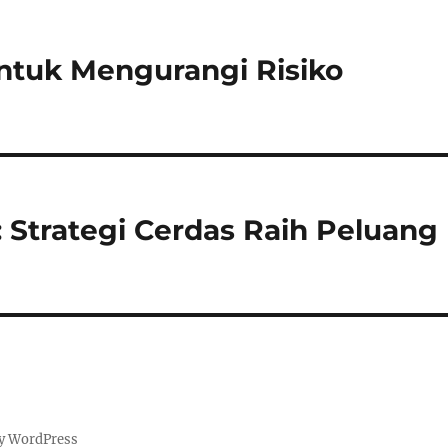
ntuk Mengurangi Risiko
: Strategi Cerdas Raih Peluang
by WordPress