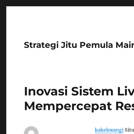
Strategi Jitu Pemula Mai
Inovasi Sistem Li
Mempercepat Res
kakekwangi
Situ