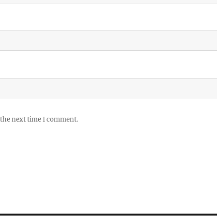
 the next time I comment.