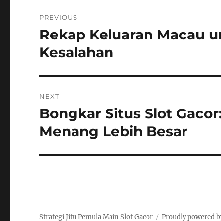
Post
PREVIOUS
navigation
Rekap Keluaran Macau u
Previous
post:
Kesalahan
NEXT
Bongkar Situs Slot Gacor
Next
post:
Menang Lebih Besar
Strategi Jitu Pemula Main Slot Gacor
Proudly powered 