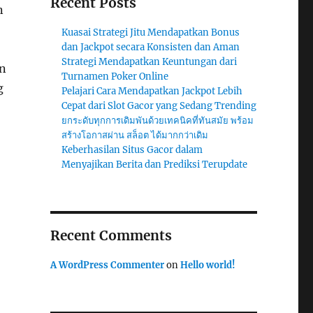
Recent Posts
n
Kuasai Strategi Jitu Mendapatkan Bonus
dan Jackpot secara Konsisten dan Aman
Strategi Mendapatkan Keuntungan dari
an
Turnamen Poker Online
g
Pelajari Cara Mendapatkan Jackpot Lebih
Cepat dari Slot Gacor yang Sedang Trending
ยกระดับทุกการเดิมพันด้วยเทคนิคที่ทันสมัย พร้อม
สร้างโอกาสผ่าน สล็อต ได้มากกว่าเดิม
Keberhasilan Situs Gacor dalam
Menyajikan Berita dan Prediksi Terupdate
Recent Comments
A WordPress Commenter
on
Hello world!