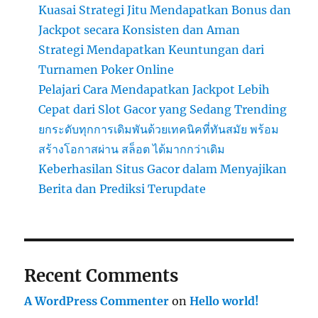
Kuasai Strategi Jitu Mendapatkan Bonus dan
Jackpot secara Konsisten dan Aman
Strategi Mendapatkan Keuntungan dari
Turnamen Poker Online
Pelajari Cara Mendapatkan Jackpot Lebih
Cepat dari Slot Gacor yang Sedang Trending
ยกระดับทุกการเดิมพันด้วยเทคนิคที่ทันสมัย พร้อม
สร้างโอกาสผ่าน สล็อต ได้มากกว่าเดิม
Keberhasilan Situs Gacor dalam Menyajikan
Berita dan Prediksi Terupdate
Recent Comments
A WordPress Commenter
on
Hello world!