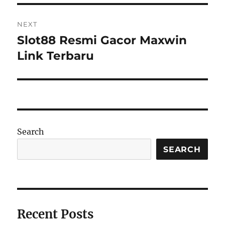
NEXT
Slot88 Resmi Gacor Maxwin
Next
post:
Link Terbaru
Search
SEARCH
Recent Posts