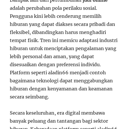
Dampak lain dari pertumbuhan
judi online
adalah perubahan pola perilaku sosial.
Pengguna kini lebih cenderung memilih
hiburan yang dapat diakses secara pribadi dan
fleksibel, dibandingkan harus menghadiri
tempat fisik. Tren ini memicu adaptasi industri
hiburan untuk menciptakan pengalaman yang
lebih personal dan aman, yang dapat
disesuaikan dengan preferensi individu.
Platform seperti aladin66 menjadi contoh
bagaimana teknologi dapat menggabungkan
hiburan dengan kenyamanan dan keamanan
secara seimbang.
Secara keseluruhan, era digital membawa
banyak peluang dan tantangan bagi sektor