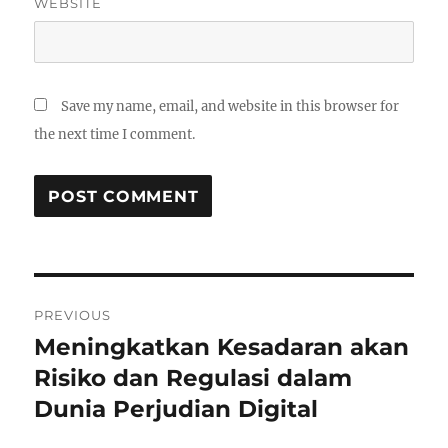
WEBSITE
Save my name, email, and website in this browser for
the next time I comment.
Post
PREVIOUS
navigation
Meningkatkan Kesadaran akan
Previous
post:
Risiko dan Regulasi dalam
Dunia Perjudian Digital