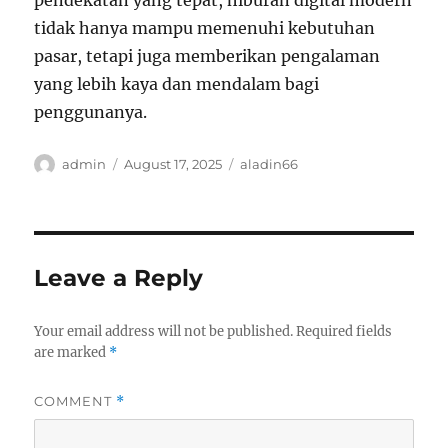
pendekatan yang tepat, hiburan digital modern
tidak hanya mampu memenuhi kebutuhan
pasar, tetapi juga memberikan pengalaman
yang lebih kaya dan mendalam bagi
penggunanya.
Author
Posted
Tags
admin
August 17, 2025
aladin66
on
Leave a Reply
Your email address will not be published.
Required fields
are marked
*
COMMENT
*