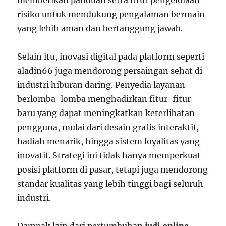
memberikan panduan serta fitur pengelolaan
risiko untuk mendukung pengalaman bermain
yang lebih aman dan bertanggung jawab.
Selain itu, inovasi digital pada platform seperti
aladin66 juga mendorong persaingan sehat di
industri hiburan daring. Penyedia layanan
berlomba-lomba menghadirkan fitur-fitur
baru yang dapat meningkatkan keterlibatan
pengguna, mulai dari desain grafis interaktif,
hadiah menarik, hingga sistem loyalitas yang
inovatif. Strategi ini tidak hanya memperkuat
posisi platform di pasar, tetapi juga mendorong
standar kualitas yang lebih tinggi bagi seluruh
industri.