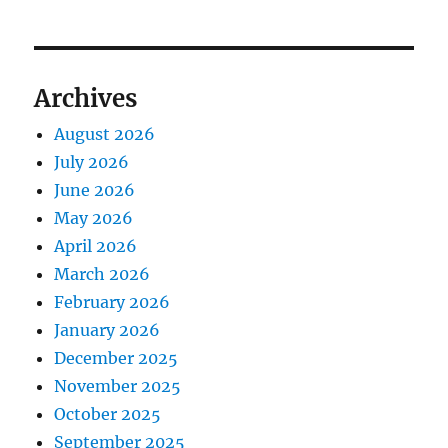
Archives
August 2026
July 2026
June 2026
May 2026
April 2026
March 2026
February 2026
January 2026
December 2025
November 2025
October 2025
September 2025