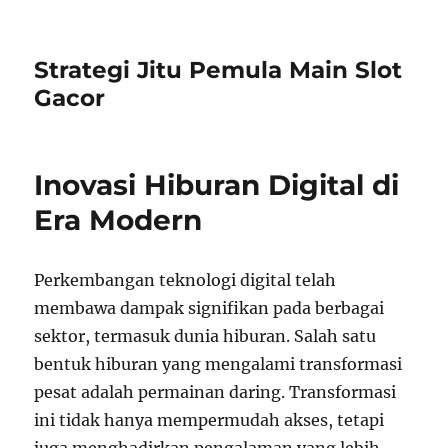
Strategi Jitu Pemula Main Slot
Gacor
Inovasi Hiburan Digital di
Era Modern
Perkembangan teknologi digital telah
membawa dampak signifikan pada berbagai
sektor, termasuk dunia hiburan. Salah satu
bentuk hiburan yang mengalami transformasi
pesat adalah permainan daring. Transformasi
ini tidak hanya mempermudah akses, tetapi