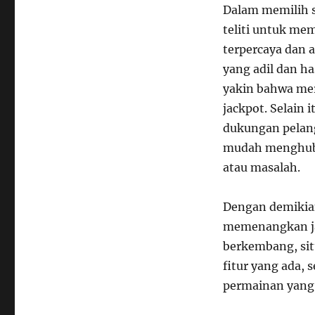
Dalam memilih s
teliti untuk mem
terpercaya dan 
yang adil dan h
yakin bahwa me
jackpot. Selain 
dukungan pelang
mudah menghubu
atau masalah.
Dengan demikian
memenangkan ja
berkembang, sit
fitur yang ada,
permainan yang