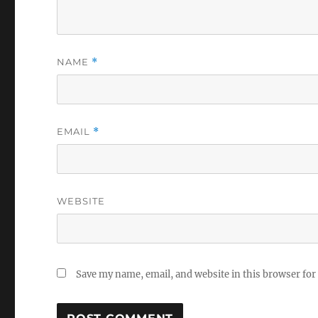
NAME
*
EMAIL
*
WEBSITE
Save my name, email, and website in this browser for