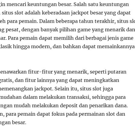
in mencari keuntungan besar. Salah satu keuntungan
situs slot adalah keberadaan jackpot besar yang dapat
h para pemain. Dalam beberapa tahun terakhir, situs sl
g pesat, dengan banyak pilihan game yang menarik da
sar. Para pemain dapat memilih dari berbagai jenis game
i klasik hingga modern, dan bahkan dapat memainkannya
menawarkan fitur-fitur yang menarik, seperti putaran
gratis, dan fitur lainnya yang dapat meningkatkan
menangkan jackpot. Selain itu, situs slot juga
udahan dalam melakukan transaksi, sehingga para
engan mudah melakukan deposit dan penarikan dana.
, para pemain dapat fokus pada permainan slot dan
gan besar.