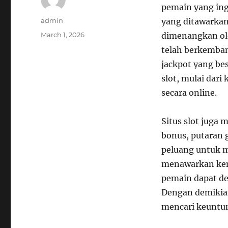
pemain yang ing
Author
admin
yang ditawarkan 
Posted
March 1, 2026
dimenangkan ole
on
telah berkemban
jackpot yang be
slot, mulai dar
secara online.
Situs slot juga 
bonus, putaran 
peluang untuk me
menawarkan kem
pemain dapat d
Dengan demikian
mencari keuntun