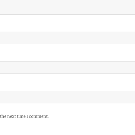
 the next time I comment.