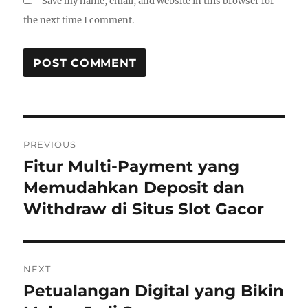
Save my name, email, and website in this browser for
the next time I comment.
Post
PREVIOUS
navigation
Fitur Multi-Payment yang
Previous
post:
Memudahkan Deposit dan
Withdraw di Situs Slot Gacor
NEXT
Petualangan Digital yang Bikin
Next