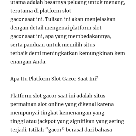
utama adalah besarnya peluang untuk menang,
terutama di platform slot
gacor saat ini. Tulisan ini akan menjelaskan
dengan detail mengenai platform slot
gacor saat ini, apa yang membedakannya,
serta panduan untuk memilih situs
terbaik demi meningkatkan kemungkinan kem
enangan Anda.
Apa Itu Platform Slot Gacor Saat Ini?
Platform slot gacor saat ini adalah situs
permainan slot online yang dikenal karena
mempunyai tingkat kemenangan yang
tinggi atau jackpot yang signifikan yang sering
terjadi. Istilah “gacor” berasal dari bahasa