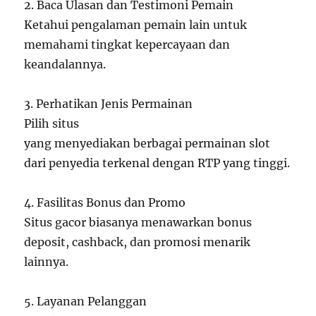
2. Baca Ulasan dan Testimoni Pemain
Ketahui pengalaman pemain lain untuk
memahami tingkat kepercayaan dan
keandalannya.
3. Perhatikan Jenis Permainan
Pilih situs
yang menyediakan berbagai permainan slot
dari penyedia terkenal dengan RTP yang tinggi.
4. Fasilitas Bonus dan Promo
Situs gacor biasanya menawarkan bonus
deposit, cashback, dan promosi menarik
lainnya.
5. Layanan Pelanggan