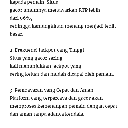
kepada pemain. Situs
gacor umumnya menawarkan RTP lebih
dari 96%,
sehingga kemungkinan menang menjadi lebih
besar.
2. Frekuensi Jackpot yang Tinggi
Situs yang gacor sering
kali menunjukkan jackpot yang
sering keluar dan mudah dicapai oleh pemain.
3. Pembayaran yang Cepat dan Aman
Platform yang terpercaya dan gacor akan
memproses kemenangan pemain dengan cepat
dan aman tanpa adanya kendala.