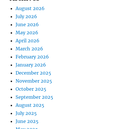
August 2026
July 2026
June 2026
May 2026
April 2026
March 2026
February 2026
January 2026
December 2025
November 2025
October 2025
September 2025
August 2025
July 2025
June 2025