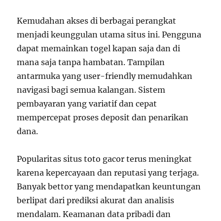
Kemudahan akses di berbagai perangkat
menjadi keunggulan utama situs ini. Pengguna
dapat memainkan togel kapan saja dan di
mana saja tanpa hambatan. Tampilan
antarmuka yang user-friendly memudahkan
navigasi bagi semua kalangan. Sistem
pembayaran yang variatif dan cepat
mempercepat proses deposit dan penarikan
dana.
Popularitas situs toto gacor terus meningkat
karena kepercayaan dan reputasi yang terjaga.
Banyak bettor yang mendapatkan keuntungan
berlipat dari prediksi akurat dan analisis
mendalam. Keamanan data pribadi dan