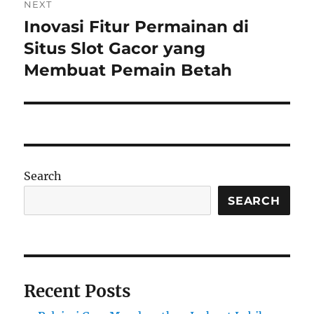
NEXT
Inovasi Fitur Permainan di
Next
post:
Situs Slot Gacor yang
Membuat Pemain Betah
Search
SEARCH
Recent Posts