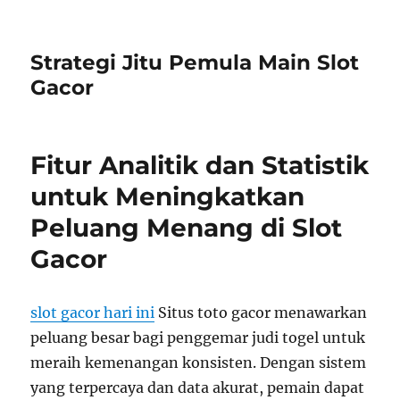
Strategi Jitu Pemula Main Slot
Gacor
Fitur Analitik dan Statistik
untuk Meningkatkan
Peluang Menang di Slot
Gacor
slot gacor hari ini
Situs toto gacor menawarkan
peluang besar bagi penggemar judi togel untuk
meraih kemenangan konsisten. Dengan sistem
yang terpercaya dan data akurat, pemain dapat