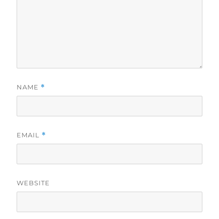
NAME
*
EMAIL
*
WEBSITE