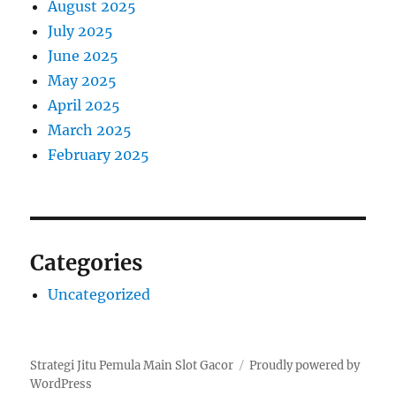
August 2025
July 2025
June 2025
May 2025
April 2025
March 2025
February 2025
Categories
Uncategorized
Strategi Jitu Pemula Main Slot Gacor
Proudly powered by
WordPress