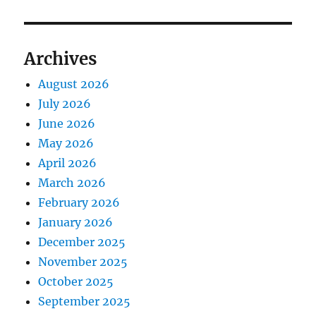
Archives
August 2026
July 2026
June 2026
May 2026
April 2026
March 2026
February 2026
January 2026
December 2025
November 2025
October 2025
September 2025