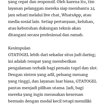
yang cepat dan responsif. Oleh karena itu, tim
layanan pelanggan mereka siap membantu 24
jam sehari melalui live chat, WhatsApp, atau
media sosial lain. Setiap pertanyaan, keluhan,
atau kebutuhan dukungan teknis akan
ditangani secara profesional dan ramah.
Kesimpulan
GTATOGEL lebih dari sekadar situs judi daring;
ini adalah tempat yang memberikan
pengalaman terbaik bagi pemain togel dan slot.
Dengan sistem yang adil, peluang menang
yang tinggi, dan layanan luar biasa, GTATOGEL
pantas menjadi pilihan utama. Jadi, bagi
mereka yang ingin merasakan keseruan
bermain dengan modal kecil tetapi memiliki