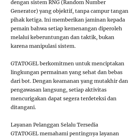
dengan sistem RNG (Random Number
Generator) yang objektif, tanpa campur tangan
pihak ketiga. Ini memberikan jaminan kepada
pemain bahwa setiap kemenangan diperoleh
melalui keberuntungan dan taktik, bukan
karena manipulasi sistem.
GTATOGEL berkomitmen untuk menciptakan
lingkungan permainan yang sehat dan bebas
dari bot. Dengan keamanan yang mutakhir dan
pengawasan langsung, setiap aktivitas
mencurigakan dapat segera terdeteksi dan
ditangani.
Layanan Pelanggan Selalu Tersedia
GTATOGEL memahami pentingnya layanan