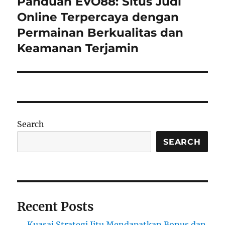
Panduan EVO88: Situs Judi
Next
post:
Online Terpercaya dengan
Permainan Berkualitas dan
Keamanan Terjamin
Search
SEARCH
Recent Posts
Kuasai Strategi Jitu Mendapatkan Bonus dan