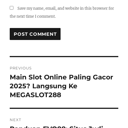
Save my name, email, and website in this browser for
the next time I comment.
Post
PREVIOUS
navigation
Main Slot Online Paling Gacor
Previous
post:
2025? Langsung Ke
MEGASLOT288
NEXT