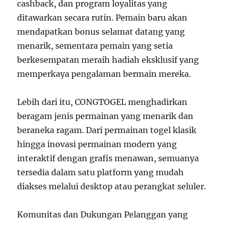
cashback, dan program loyalitas yang
ditawarkan secara rutin. Pemain baru akan
mendapatkan bonus selamat datang yang
menarik, sementara pemain yang setia
berkesempatan meraih hadiah eksklusif yang
memperkaya pengalaman bermain mereka.
Lebih dari itu, CONGTOGEL menghadirkan
beragam jenis permainan yang menarik dan
beraneka ragam. Dari permainan togel klasik
hingga inovasi permainan modern yang
interaktif dengan grafis menawan, semuanya
tersedia dalam satu platform yang mudah
diakses melalui desktop atau perangkat seluler.
Komunitas dan Dukungan Pelanggan yang