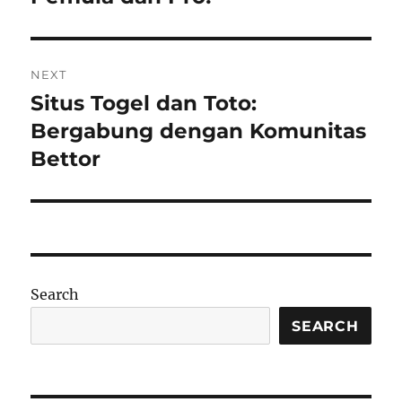
NEXT
Situs Togel dan Toto:
Next
post:
Bergabung dengan Komunitas
Bettor
Search
SEARCH