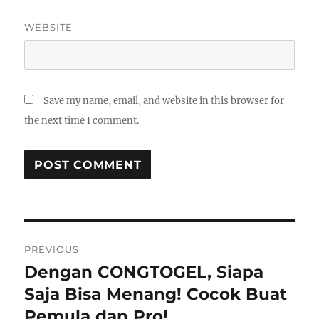
WEBSITE
Save my name, email, and website in this browser for
the next time I comment.
Post
PREVIOUS
navigation
Dengan CONGTOGEL, Siapa
Previous
post:
Saja Bisa Menang! Cocok Buat
Pemula dan Pro!