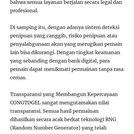
bahwa semua layanan berjalan secara legal dan
profesional.
Di samping itu, dengan adanya sistem deteksi
penipuan yang canggih, risiko penipuan atau
penyalahgunaan akun yang merugikan pemain
lain bisa dikurangi. Dengan tingkat keamanan
yang sebanding dengan bank digital, para
pemain dapat menikmati permainan tanpa rasa
cemas.
Transparansi yang Membangun Kepercayaan
CONGTOGEL sangat mengutamakan nilai
transparansi. Semua hasil permainan
dihasilkan secara acak berkat teknologi RNG
(Random Number Generator) yang telah