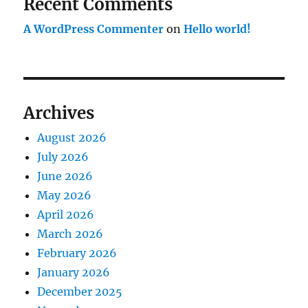
Recent Comments
A WordPress Commenter
on
Hello world!
Archives
August 2026
July 2026
June 2026
May 2026
April 2026
March 2026
February 2026
January 2026
December 2025