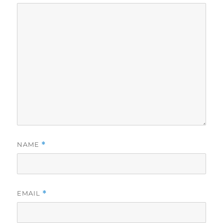
NAME
*
EMAIL
*