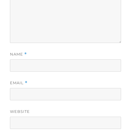
NAME
*
EMAIL
*
WEBSITE