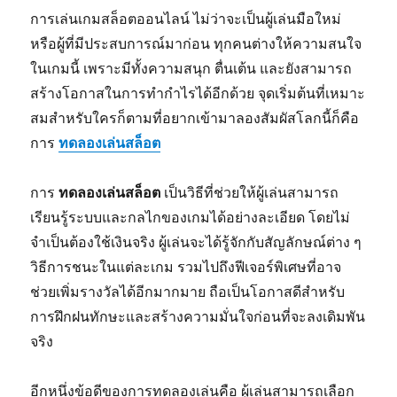
การเล่นเกมสล็อตออนไลน์ ไม่ว่าจะเป็นผู้เล่นมือใหม่
หรือผู้ที่มีประสบการณ์มาก่อน ทุกคนต่างให้ความสนใจ
ในเกมนี้ เพราะมีทั้งความสนุก ตื่นเต้น และยังสามารถ
สร้างโอกาสในการทำกำไรได้อีกด้วย จุดเริ่มต้นที่เหมาะ
สมสำหรับใครก็ตามที่อยากเข้ามาลองสัมผัสโลกนี้ก็คือ
การ
ทดลองเล่นสล็อต
การ
ทดลองเล่นสล็อต
เป็นวิธีที่ช่วยให้ผู้เล่นสามารถ
เรียนรู้ระบบและกลไกของเกมได้อย่างละเอียด โดยไม่
จำเป็นต้องใช้เงินจริง ผู้เล่นจะได้รู้จักกับสัญลักษณ์ต่าง ๆ
วิธีการชนะในแต่ละเกม รวมไปถึงฟีเจอร์พิเศษที่อาจ
ช่วยเพิ่มรางวัลได้อีกมากมาย ถือเป็นโอกาสดีสำหรับ
การฝึกฝนทักษะและสร้างความมั่นใจก่อนที่จะลงเดิมพัน
จริง
อีกหนึ่งข้อดีของการทดลองเล่นคือ ผู้เล่นสามารถเลือก