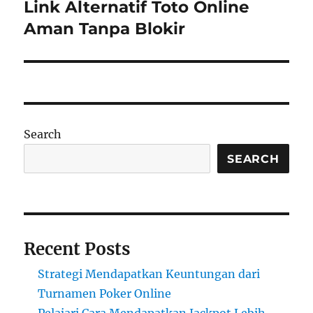
Link Alternatif Toto Online
Next
post:
Aman Tanpa Blokir
Search
SEARCH
Recent Posts
Strategi Mendapatkan Keuntungan dari
Turnamen Poker Online