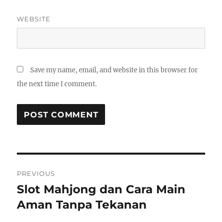
WEBSITE
Save my name, email, and website in this browser for
the next time I comment.
Post
PREVIOUS
navigation
Slot Mahjong dan Cara Main
Previous
post:
Aman Tanpa Tekanan