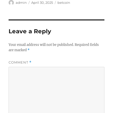
Author
Posted
Tags
admin
April 30, 2025
betcoin
on
Leave a Reply
Your email address will not be published.
Required fields
are marked
*
COMMENT
*