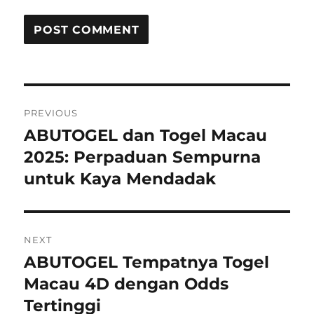
Post
PREVIOUS
navigation
ABUTOGEL dan Togel Macau
Previous
post:
2025: Perpaduan Sempurna
untuk Kaya Mendadak
NEXT
ABUTOGEL Tempatnya Togel
Next
post:
Macau 4D dengan Odds
Tertinggi