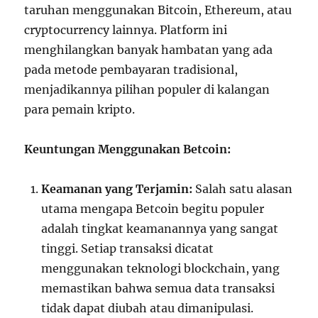
taruhan menggunakan Bitcoin, Ethereum, atau
cryptocurrency lainnya. Platform ini
menghilangkan banyak hambatan yang ada
pada metode pembayaran tradisional,
menjadikannya pilihan populer di kalangan
para pemain kripto.
Keuntungan Menggunakan Betcoin:
Keamanan yang Terjamin:
Salah satu alasan
utama mengapa Betcoin begitu populer
adalah tingkat keamanannya yang sangat
tinggi. Setiap transaksi dicatat
menggunakan teknologi blockchain, yang
memastikan bahwa semua data transaksi
tidak dapat diubah atau dimanipulasi.