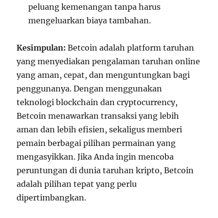
peluang kemenangan tanpa harus
mengeluarkan biaya tambahan.
Kesimpulan:
Betcoin adalah platform taruhan
yang menyediakan pengalaman taruhan online
yang aman, cepat, dan menguntungkan bagi
penggunanya. Dengan menggunakan
teknologi blockchain dan cryptocurrency,
Betcoin menawarkan transaksi yang lebih
aman dan lebih efisien, sekaligus memberi
pemain berbagai pilihan permainan yang
mengasyikkan. Jika Anda ingin mencoba
peruntungan di dunia taruhan kripto, Betcoin
adalah pilihan tepat yang perlu
dipertimbangkan.