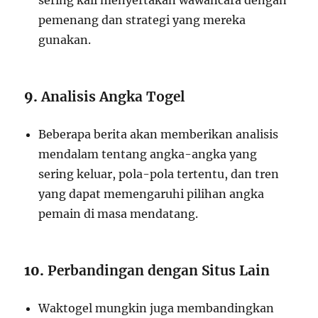
sering kali menyertakan wawancara dengan
pemenang dan strategi yang mereka
gunakan.
9.
Analisis Angka Togel
Beberapa berita akan memberikan analisis
mendalam tentang angka-angka yang
sering keluar, pola-pola tertentu, dan tren
yang dapat memengaruhi pilihan angka
pemain di masa mendatang.
10.
Perbandingan dengan Situs Lain
Waktogel mungkin juga membandingkan