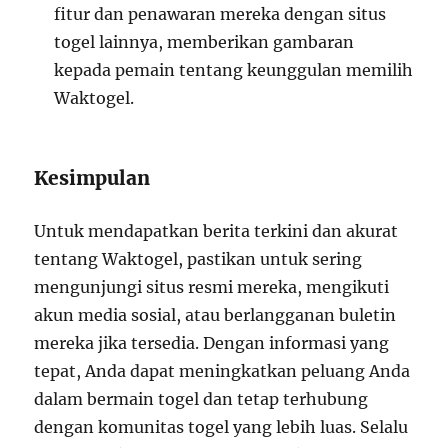
fitur dan penawaran mereka dengan situs
togel lainnya, memberikan gambaran
kepada pemain tentang keunggulan memilih
Waktogel.
Kesimpulan
Untuk mendapatkan berita terkini dan akurat
tentang Waktogel, pastikan untuk sering
mengunjungi situs resmi mereka, mengikuti
akun media sosial, atau berlangganan buletin
mereka jika tersedia. Dengan informasi yang
tepat, Anda dapat meningkatkan peluang Anda
dalam bermain togel dan tetap terhubung
dengan komunitas togel yang lebih luas. Selalu