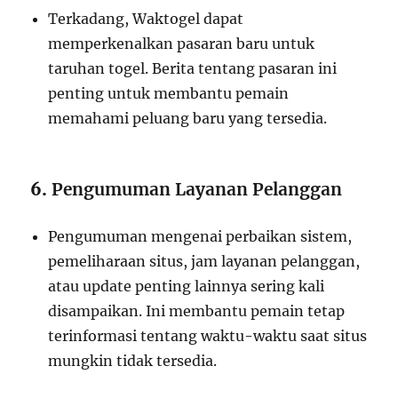
Terkadang, Waktogel dapat
memperkenalkan pasaran baru untuk
taruhan togel. Berita tentang pasaran ini
penting untuk membantu pemain
memahami peluang baru yang tersedia.
6.
Pengumuman Layanan Pelanggan
Pengumuman mengenai perbaikan sistem,
pemeliharaan situs, jam layanan pelanggan,
atau update penting lainnya sering kali
disampaikan. Ini membantu pemain tetap
terinformasi tentang waktu-waktu saat situs
mungkin tidak tersedia.