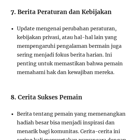
7.
Berita Peraturan dan Kebijakan
Update mengenai perubahan peraturan,
kebijakan privasi, atau hal-hal lain yang
mempengaruhi pengalaman bermain juga
sering menjadi fokus berita harian. Ini
penting untuk memastikan bahwa pemain
memahami hak dan kewajiban mereka.
8.
Cerita Sukses Pemain
Berita tentang pemain yang memenangkan
hadiah besar bisa menjadi inspirasi dan
menarik bagi komunitas. Cerita-cerita ini