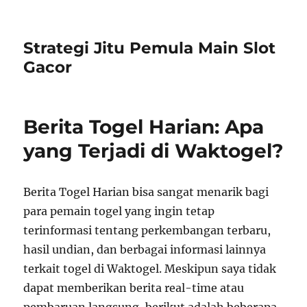
Strategi Jitu Pemula Main Slot
Gacor
Berita Togel Harian: Apa
yang Terjadi di Waktogel?
Berita Togel Harian bisa sangat menarik bagi
para pemain togel yang ingin tetap
terinformasi tentang perkembangan terbaru,
hasil undian, dan berbagai informasi lainnya
terkait togel di Waktogel. Meskipun saya tidak
dapat memberikan berita real-time atau