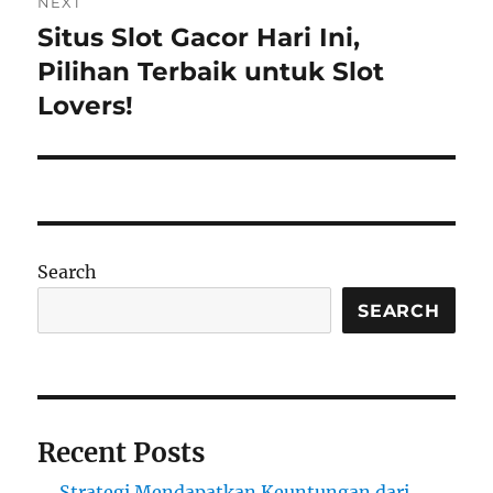
NEXT
Situs Slot Gacor Hari Ini,
Next
post:
Pilihan Terbaik untuk Slot
Lovers!
Search
SEARCH
Recent Posts
Strategi Mendapatkan Keuntungan dari