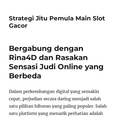
Strategi Jitu Pemula Main Slot
Gacor
Bergabung dengan
Rina4D dan Rasakan
Sensasi Judi Online yang
Berbeda
Dalam perkembangan digital yang semakin
cepat, perjudian secara daring menjadi salah
satu pilihan hiburan yang paling populer. Salah
satu platform yang menarik perhatian adalah