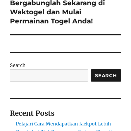
Bergabunglah Sekarang di
Next
post:
Waktogel dan Mulai
Permainan Togel Anda!
Search
SEARCH
Recent Posts
Pelajari Cara Mendapatkan Jackpot Lebih