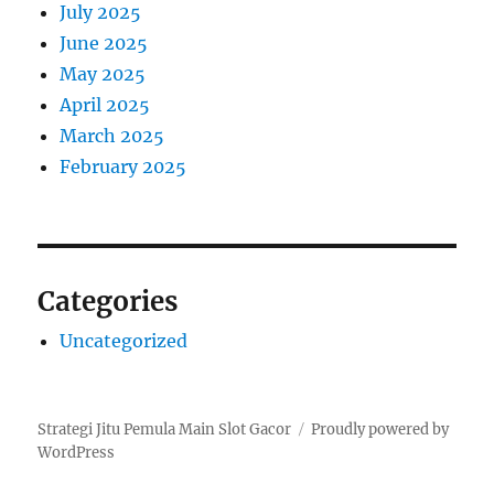
July 2025
June 2025
May 2025
April 2025
March 2025
February 2025
Categories
Uncategorized
Strategi Jitu Pemula Main Slot Gacor
Proudly powered by
WordPress