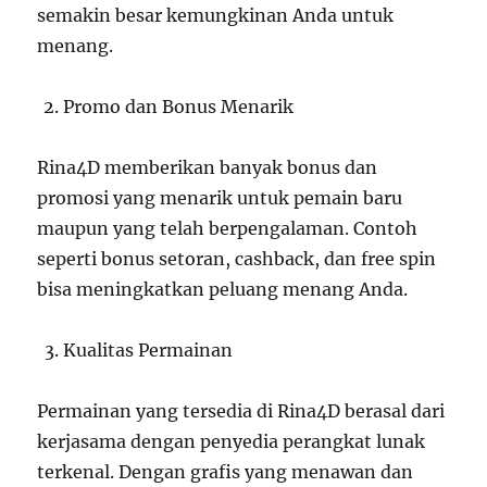
semakin besar kemungkinan Anda untuk
menang.
Promo dan Bonus Menarik
Rina4D memberikan banyak bonus dan
promosi yang menarik untuk pemain baru
maupun yang telah berpengalaman. Contoh
seperti bonus setoran, cashback, dan free spin
bisa meningkatkan peluang menang Anda.
Kualitas Permainan
Permainan yang tersedia di Rina4D berasal dari
kerjasama dengan penyedia perangkat lunak
terkenal. Dengan grafis yang menawan dan