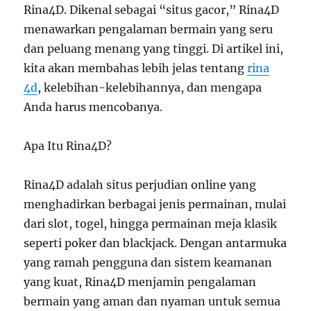
Rina4D. Dikenal sebagai “situs gacor,” Rina4D
menawarkan pengalaman bermain yang seru
dan peluang menang yang tinggi. Di artikel ini,
kita akan membahas lebih jelas tentang
rina
4d
, kelebihan-kelebihannya, dan mengapa
Anda harus mencobanya.
Apa Itu Rina4D?
Rina4D adalah situs perjudian online yang
menghadirkan berbagai jenis permainan, mulai
dari slot, togel, hingga permainan meja klasik
seperti poker dan blackjack. Dengan antarmuka
yang ramah pengguna dan sistem keamanan
yang kuat, Rina4D menjamin pengalaman
bermain yang aman dan nyaman untuk semua