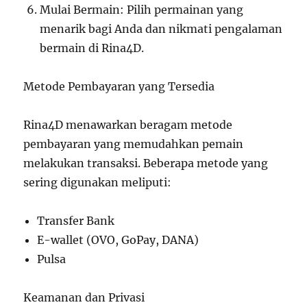
Mulai Bermain: Pilih permainan yang
menarik bagi Anda dan nikmati pengalaman
bermain di Rina4D.
Metode Pembayaran yang Tersedia
Rina4D menawarkan beragam metode
pembayaran yang memudahkan pemain
melakukan transaksi. Beberapa metode yang
sering digunakan meliputi:
Transfer Bank
E-wallet (OVO, GoPay, DANA)
Pulsa
Keamanan dan Privasi