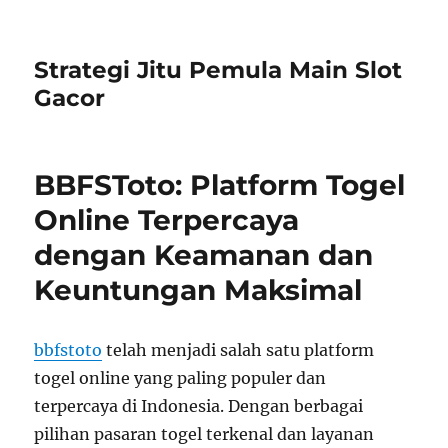
Strategi Jitu Pemula Main Slot
Gacor
BBFSToto: Platform Togel
Online Terpercaya
dengan Keamanan dan
Keuntungan Maksimal
bbfstoto
telah menjadi salah satu platform
togel online yang paling populer dan
terpercaya di Indonesia. Dengan berbagai
pilihan pasaran togel terkenal dan layanan