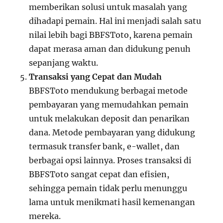
memberikan solusi untuk masalah yang
dihadapi pemain. Hal ini menjadi salah satu
nilai lebih bagi BBFSToto, karena pemain
dapat merasa aman dan didukung penuh
sepanjang waktu.
Transaksi yang Cepat dan Mudah
BBFSToto mendukung berbagai metode
pembayaran yang memudahkan pemain
untuk melakukan deposit dan penarikan
dana. Metode pembayaran yang didukung
termasuk transfer bank, e-wallet, dan
berbagai opsi lainnya. Proses transaksi di
BBFSToto sangat cepat dan efisien,
sehingga pemain tidak perlu menunggu
lama untuk menikmati hasil kemenangan
mereka.