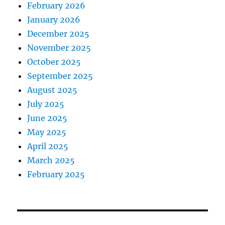
February 2026
January 2026
December 2025
November 2025
October 2025
September 2025
August 2025
July 2025
June 2025
May 2025
April 2025
March 2025
February 2025