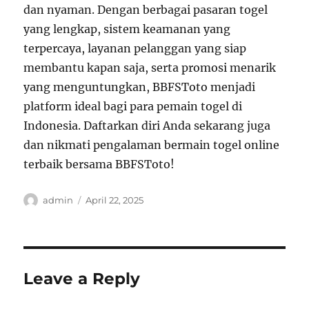
dan nyaman. Dengan berbagai pasaran togel
yang lengkap, sistem keamanan yang
terpercaya, layanan pelanggan yang siap
membantu kapan saja, serta promosi menarik
yang menguntungkan, BBFSToto menjadi
platform ideal bagi para pemain togel di
Indonesia. Daftarkan diri Anda sekarang juga
dan nikmati pengalaman bermain togel online
terbaik bersama BBFSToto!
Author
Posted
admin
April 22, 2025
on
Leave a Reply