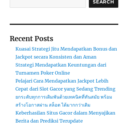
SEARCH
Recent Posts
Kuasai Strategi Jitu Mendapatkan Bonus dan
Jackpot secara Konsisten dan Aman
Strategi Mendapatkan Keuntungan dari
Turnamen Poker Online
Pelajari Cara Mendapatkan Jackpot Lebih
Cepat dari Slot Gacor yang Sedang Trending
ยกระดับทุกการเดิมพันด้วยเทคนิคที่ทันสมัย พร้อม
สร้างโอกาสผ่าน สล็อต ได้มากกว่าเดิม
Keberhasilan Situs Gacor dalam Menyajikan
Berita dan Prediksi Terupdate