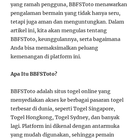
yang ramah pengguna, BBFSToto menawarkan
pengalaman bermain yang tidak hanya seru,
tetapi juga aman dan menguntungkan. Dalam
artikel ini, kita akan mengulas tentang
BBFSToto, keunggulannya, serta bagaimana
Anda bisa memaksimalkan peluang
kemenangan di platform ini.
Apa Itu BBFSToto?
BBFSToto adalah situs togel online yang
menyediakan akses ke berbagai pasaran togel
terbesar di dunia, seperti Togel Singapore,
Togel Hongkong, Togel Sydney, dan banyak
lagi. Platform ini dikenal dengan antarmuka
yang mudah digunakan, sehingga pemain