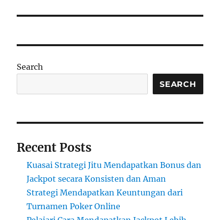
Search
SEARCH
Recent Posts
Kuasai Strategi Jitu Mendapatkan Bonus dan
Jackpot secara Konsisten dan Aman
Strategi Mendapatkan Keuntungan dari
Turnamen Poker Online