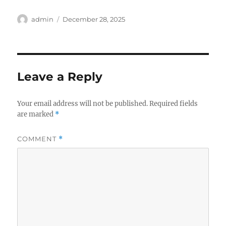
Author
Posted
admin
December 28, 2025
on
Leave a Reply
Your email address will not be published.
Required fields
are marked
*
COMMENT
*