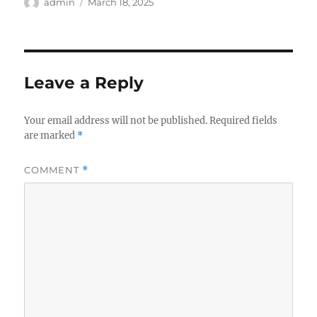
Author
Posted
admin
March 18, 2025
on
Leave a Reply
Your email address will not be published.
Required fields
are marked
*
COMMENT
*