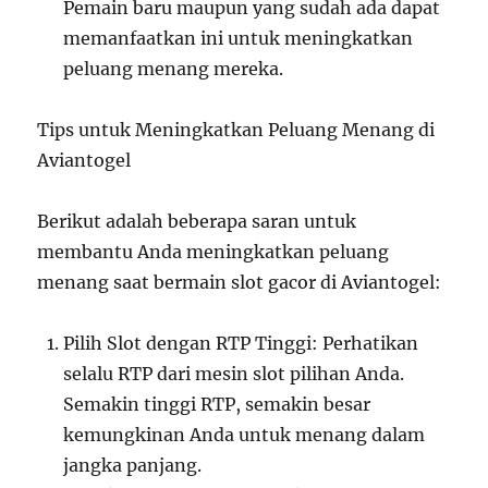
Pemain baru maupun yang sudah ada dapat
memanfaatkan ini untuk meningkatkan
peluang menang mereka.
Tips untuk Meningkatkan Peluang Menang di
Aviantogel
Berikut adalah beberapa saran untuk
membantu Anda meningkatkan peluang
menang saat bermain slot gacor di Aviantogel:
Pilih Slot dengan RTP Tinggi: Perhatikan
selalu RTP dari mesin slot pilihan Anda.
Semakin tinggi RTP, semakin besar
kemungkinan Anda untuk menang dalam
jangka panjang.