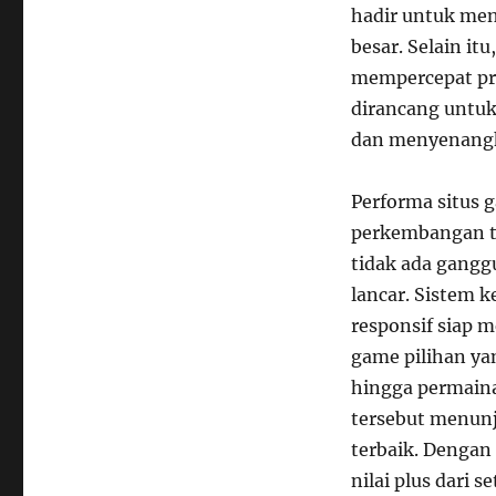
hadir untuk me
besar. Selain it
mempercepat pro
dirancang untu
dan menyenangka
Performa situs g
perkembangan te
tidak ada gangg
lancar. Sistem 
responsif siap 
game pilihan yan
hingga permaina
tersebut menun
terbaik. Dengan
nilai plus dari s