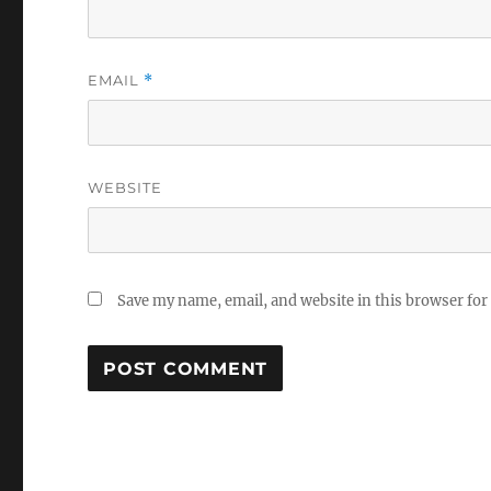
EMAIL
*
WEBSITE
Save my name, email, and website in this browser for