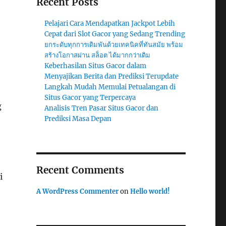
Recent Posts
Pelajari Cara Mendapatkan Jackpot Lebih
Cepat dari Slot Gacor yang Sedang Trending
ยกระดับทุกการเดิมพันด้วยเทคนิคที่ทันสมัย พร้อม
สร้างโอกาสผ่าน สล็อต ได้มากกว่าเดิม
Keberhasilan Situs Gacor dalam
Menyajikan Berita dan Prediksi Terupdate
Langkah Mudah Memulai Petualangan di
Situs Gacor yang Terpercaya
g
Analisis Tren Pasar Situs Gacor dan
Prediksi Masa Depan
Recent Comments
i
A WordPress Commenter
on
Hello world!