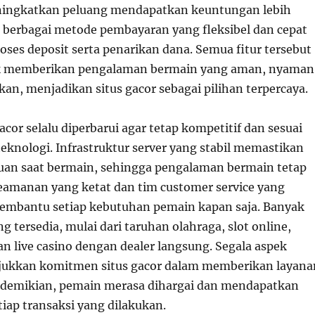
ningkatkan peluang mendapatkan keuntungan lebih
u, berbagai metode pembayaran yang fleksibel dan cepat
ses deposit serta penarikan dana. Semua fitur tersebut
k memberikan pengalaman bermain yang aman, nyaman
n, menjadikan situs gacor sebagai pilihan terpercaya.
acor selalu diperbarui agar tetap kompetitif dan sesuai
knologi. Infrastruktur server yang stabil memastikan
uan saat bermain, sehingga pengalaman bermain tetap
keamanan yang ketat dan tim customer service yang
membantu setiap kebutuhan pemain kapan saja. Banyak
g tersedia, mulai dari taruhan olahraga, slot online,
n live casino dengan dealer langsung. Segala aspek
jukkan komitmen situs gacor dalam memberikan layana
 demikian, pemain merasa dihargai dan mendapatkan
etiap transaksi yang dilakukan.