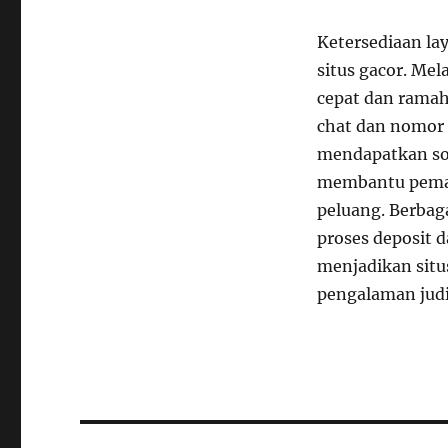
Ketersediaan la
situs gacor. Me
cepat dan ramah
chat dan nomor
mendapatkan sol
membantu pema
peluang. Berbag
proses deposit 
menjadikan situ
pengalaman jud