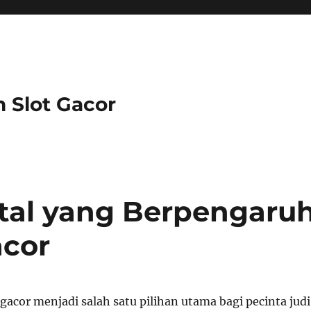
n Slot Gacor
gital yang Berpengaru
acor
gacor menjadi salah satu pilihan utama bagi pecinta judi