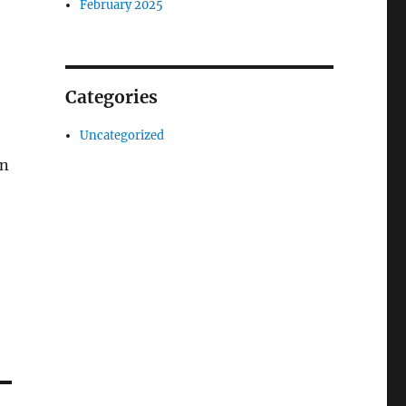
February 2025
Categories
Uncategorized
an