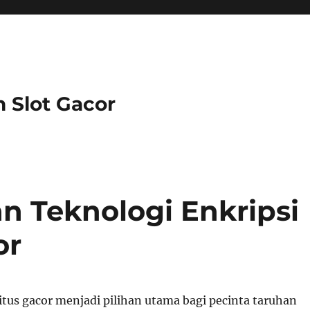
n Slot Gacor
n Teknologi Enkripsi
or
itus gacor menjadi pilihan utama bagi pecinta taruhan