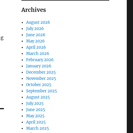
Archives
August 2026
July 2026
June 2026
ng
May 2026
April 2026
March 2026
February 2026
January 2026
December 2025
November 2025
October 2025
September 2025
August 2025
July 2025
June 2025
May 2025
April 2025
March 2025