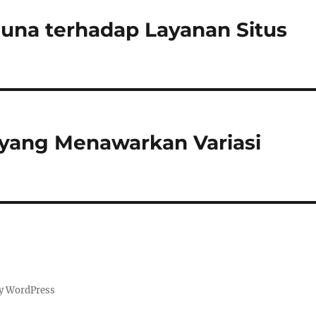
una terhadap Layanan Situs
r yang Menawarkan Variasi
by WordPress