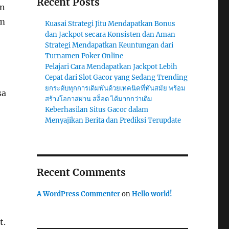
Recent Posts
an
rm
Kuasai Strategi Jitu Mendapatkan Bonus
dan Jackpot secara Konsisten dan Aman
Strategi Mendapatkan Keuntungan dari
Turnamen Poker Online
Pelajari Cara Mendapatkan Jackpot Lebih
Cepat dari Slot Gacor yang Sedang Trending
ยกระดับทุกการเดิมพันด้วยเทคนิคที่ทันสมัย พร้อม
sa
สร้างโอกาสผ่าน สล็อต ได้มากกว่าเดิม
Keberhasilan Situs Gacor dalam
Menyajikan Berita dan Prediksi Terupdate
Recent Comments
A WordPress Commenter
on
Hello world!
t.