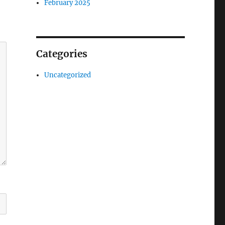
February 2025
Categories
Uncategorized