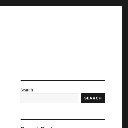
Search
SEARCH