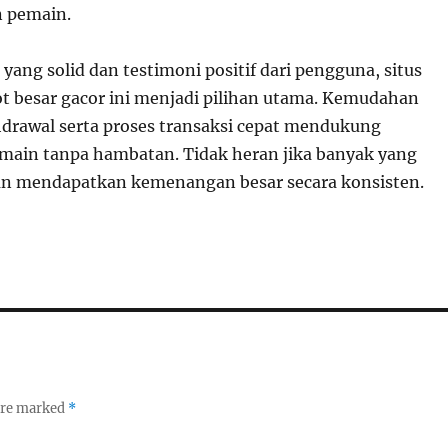
n pemain.
yang solid dan testimoni positif dari pengguna, situs
ot besar gacor ini menjadi pilihan utama. Kemudahan
hdrawal serta proses transaksi cepat mendukung
ain tanpa hambatan. Tidak heran jika banyak yang
an mendapatkan kemenangan besar secara konsisten.
 are marked
*