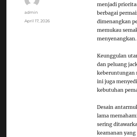
menjadi priorita
Author
admin
berbagai permai
Posted
April 17, 2026
dimenangkan pem
on
memukau semak
menyenangkan.
Keunggulan utam
dan peluang jac
keberuntungan me
ini juga menyed
kebutuhan pemai
Desain antarmu
lama memahami 
sering ditawar
keamanan yang 