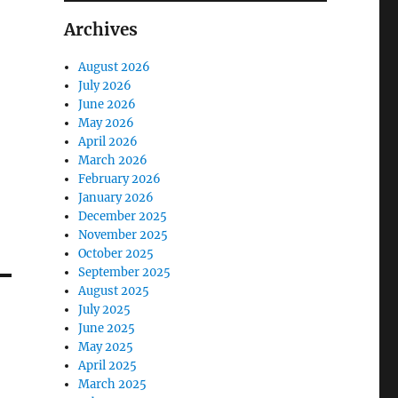
Archives
August 2026
July 2026
June 2026
May 2026
April 2026
March 2026
February 2026
January 2026
December 2025
November 2025
October 2025
September 2025
August 2025
July 2025
June 2025
May 2025
April 2025
March 2025