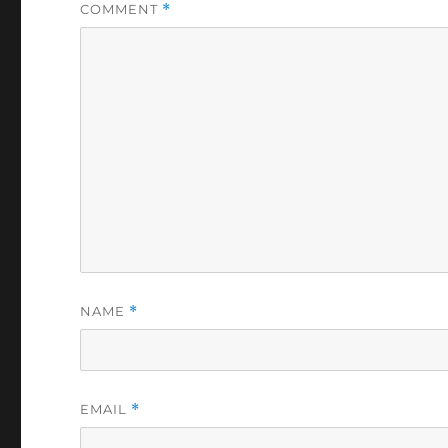
COMMENT
*
NAME
*
EMAIL
*