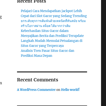
Recent Posts
Pelajari Cara Mendapatkan Jackpot Lebih
Cepat dari Slot Gacor yang Sedang Trending
g
ยกระดับทุกการเดิมพันด้วยเทคนิคที่ทันสมัย พร้อม
สร้างโอกาสผ่าน สล็อต ได้มากกว่าเดิม
Keberhasilan Situs Gacor dalam
Menyajikan Berita dan Prediksi Terupdate
Langkah Mudah Memulai Petualangan di
Situs Gacor yang Terpercaya
Analisis Tren Pasar Situs Gacor dan
Prediksi Masa Depan
Recent Comments
n
A WordPress Commenter
on
Hello world!