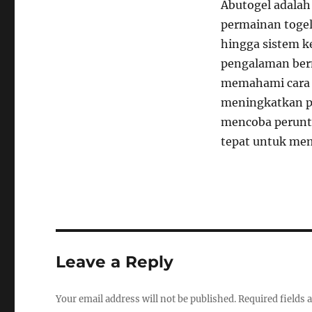
Abutogel adalah
permainan togel
hingga sistem 
pengalaman ber
memahami cara b
meningkatkan pe
mencoba peruntu
tepat untuk memu
Leave a Reply
Your email address will not be published.
Required fields