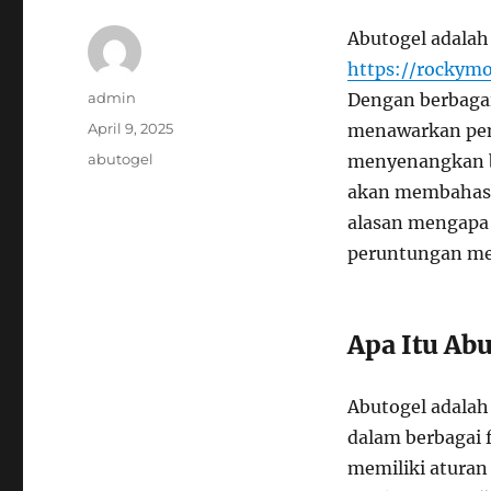
Abutogel adalah 
https://rockym
Author
admin
Dengan berbaga
Posted
April 9, 2025
menawarkan pen
on
Tags
abutogel
menyenangkan bag
akan membahas s
alasan mengapa
peruntungan me
Apa Itu Ab
Abutogel adalah
dalam berbagai 
memiliki aturan