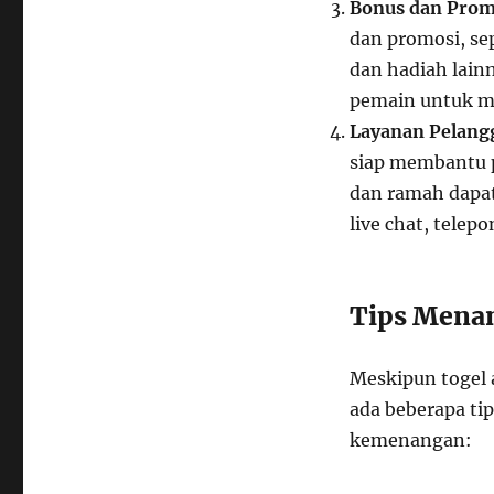
Bonus dan Pro
dan promosi, se
dan hadiah lain
pemain untuk m
Layanan Pelang
siap membantu p
dan ramah dapat
live chat, telepo
Tips Menan
Meskipun togel
ada beberapa t
kemenangan: