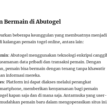
 Bermain di Abutogel
arkan beberapa keunggulan yang membuatnya menjadi
di kalangan pemain togel online, antara lain:
amin
: Abutogel menggunakan teknologi enkripsi canggi
eamanan data pribadi dan transaksi pemain. Dengan
n, pemain bisa bermain dengan tenang tanpa khawatir
an informasi mereka.
es
: Platform ini dapat diakses melalui perangkat
smartphone, memberikan kenyamanan bagi pemain
ogel kapan saja dan di mana saja. Antarmuka yang user-
emudahkan pemain baru dalam mengoperasikan situs ini