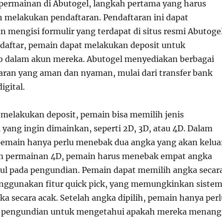
ermainan di Abutogel, langkah pertama yang harus
h melakukan pendaftaran. Pendaftaran ini dapat
 mengisi formulir yang terdapat di situs resmi Abutogel
rdaftar, pemain dapat melakukan deposit untuk
 dalam akun mereka. Abutogel menyediakan berbagai
ran yang aman dan nyaman, mulai dari transfer bank
igital.
l melakukan deposit, pemain bisa memilih jenis
 yang ingin dimainkan, seperti 2D, 3D, atau 4D. Dalam
emain hanya perlu menebak dua angka yang akan kelua
m permainan 4D, pemain harus menebak empat angka
l pada pengundian. Pemain dapat memilih angka secar
nggunakan fitur quick pick, yang memungkinkan siste
a secara acak. Setelah angka dipilih, pemain hanya perl
 pengundian untuk mengetahui apakah mereka menang