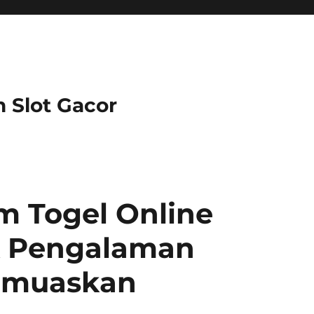
n Slot Gacor
rm Togel Online
k Pengalaman
emuaskan