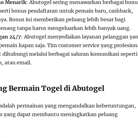
mo Menarik
: Abutogel sering menawarkan berbagai bonu
perti bonus pendaftaran untuk pemain baru, cashback,
nya. Bonus ini memberikan peluang lebih besar bagi
enang tanpa harus mengeluarkan lebih banyak uang.
gan 24/7
: Abutogel menyediakan layanan pelanggan ya
emain kapan saja. Tim customer service yang profesion
 dihubungi melalui berbagai saluran komunikasi seperti
n, atau email.
g Bermain Togel di Abutogel
 adalah permainan yang mengandalkan keberuntungan,
ips yang dapat membantu meningkatkan peluang